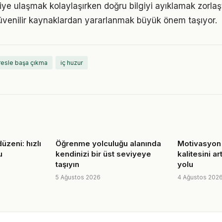
giye ulaşmak kolaylaşırken doğru bilgiyi ayıklamak zorlaş
venilir kaynaklardan yararlanmak büyük önem taşıyor.
resle başa çıkma
iç huzur
üzeni: hızlı
Öğrenme yolculuğu alanında
Motivasyon 
u
kendinizi bir üst seviyeye
kalitesini a
taşıyın
yolu
5 Ağustos 2026
4 Ağustos 202