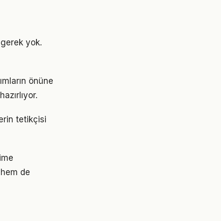
gerek yok.
şımların önüne
azırlıyor.
in tetikçisi
yime
 hem de