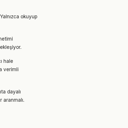
. Yalnızca okuyup
netimi
ekleşiyor.
ı hale
a verimli
ta dayalı
r aranmalı.