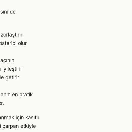
sini de
orlaştırır
österici olur
kaçının
yileştirir
e getirir
anın en pratik
r.
mak için kasıtlı
i çarpan etkiyle