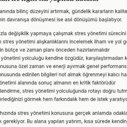
anında bilinç düzeyini artırmak, gündelik kararların kalite
ginin davranışa dönüşmesi ise asıl dönüşümü başlatıyor.
zla değişiklik yapmaya çalışmak stres yönetimi sürecini z
ın stres yönetimi alışkanlıklarını incelemek ilham ve yol g
çin bütçe ve zaman planı önceden hazırlanmalıdır
s yönetimi yolculuğu kendine özgüdür, karşılaştırmadan 
nusuna özel zaman ve enerji ayırmak genel performansı i
nusunda edinilen bilgileri not almak öğrenmeyi kalıcı hal
 yönetimi alanında sonuç almanın en kritik faktörüdür
lendirme, stres yönetimi yolculuğunda rotayı doğru tutm
erlediğinizi görmek hem farkındalık hem de istek yaratıyo
hızında stres yönetimi konusuna gerçek anlamda odaklan
k gerekiyor. Bu alana yapılan yatırım, kısa sürede kendin