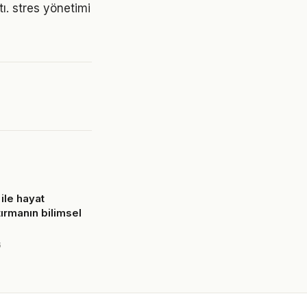
tı. stres yönetimi
ile hayat
rtırmanın bilimsel
6