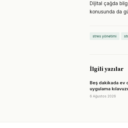
Dijital çağda bil
konusunda da gü
stres yönetimi
st
İlgili yazılar
Beş dakikada ev d
uygulama kılavuz
6 Ağustos 2026