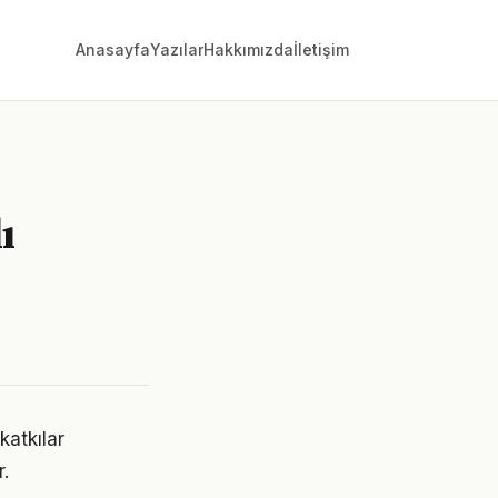
Anasayfa
Yazılar
Hakkımızda
İletişim
ı
katkılar
.