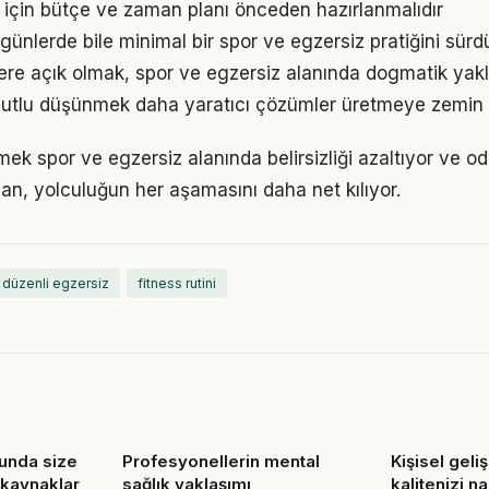
 için bütçe ve zaman planı önceden hazırlanmalıdır
ünlerde bile minimal bir spor ve egzersiz pratiğini sür
flere açık olmak, spor ve egzersiz alanında dogmatik yak
utlu düşünmek daha yaratıcı çözümler üretmeye zemin h
mek spor ve egzersiz alanında belirsizliği azaltıyor ve odağ
lan, yolculuğun her aşamasını daha net kılıyor.
düzenli egzersiz
fitness rutini
sunda size
Profesyonellerin mental
Kişisel geli
 kaynaklar
sağlık yaklaşımı
kalitenizi na