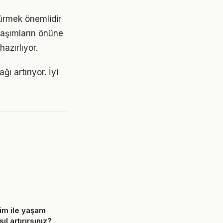
dürmek önemlidir
laşımların önüne
azırlıyor.
ı artırıyor. İyi
şim ile yaşam
sıl artırırsınız?