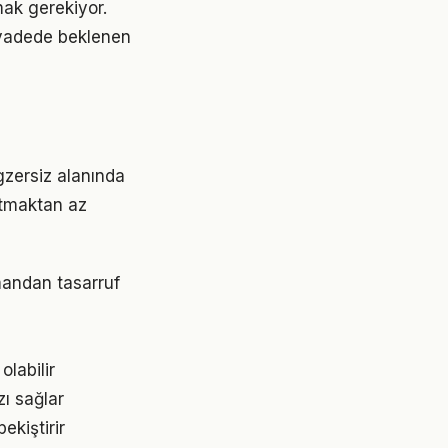
mak gerekiyor.
 vadede beklenen
gzersiz alanında
ratmaktan az
mandan tasarruf
olabilir
ı sağlar
kiştirir