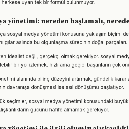
 herkese uyan tek bir formül bulunmuyor.
ya yönetimi: nereden başlamalı, nered
rtıkça sosyal medya yönetimi konusuna yaklaşım biçimi de
nılgılar aslında bu olgunlaşma sürecinin doğal parçaları.
en idealist değil, gerçekçi olmak gerekiyor. sosyal med
ebilir bir yol izlemek, hızlı ama geçici başarıların çok ö
timi alanında bilinç düzeyini artırmak, gündelik kararlar
ginin davranışa dönüşmesi ise asıl dönüşümü başlatıyor.
çük seçimler, sosyal medya yönetimi konusundaki büyük 
 Alışkanlıkların gücünü hafife almamak gerekiyor.
a yönetimi ile ilgili olumlu alışkanlık