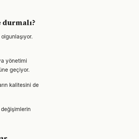
e durmalı?
 olgunlaşıyor.
ya yönetimi
nüne geçiyor.
ın kalitesini de
değişimlerin
lar