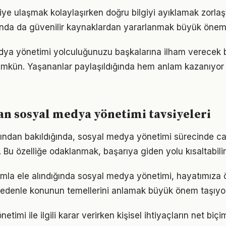
lgiye ulaşmak kolaylaşırken doğru bilgiyi ayıklamak zorla
nda da güvenilir kaynaklardan yararlanmak büyük önem 
dya yönetimi yolculuğunuzu başkalarına ilham verecek 
kün. Yaşananlar paylaşıldığında hem anlam kazanıyor
n sosyal medya yönetimi tavsiyeleri
çısından bakıldığında, sosyal medya yönetimi sürecinde c
r. Bu özelliğe odaklanmak, başarıya giden yolu kısaltabilir
ımla ele alındığında sosyal medya yönetimi, hayatımıza ö
 nedenle konunun temellerini anlamak büyük önem taşıyor
timi ile ilgili karar verirken kişisel ihtiyaçların net biç