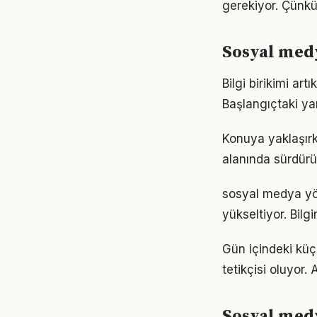
gerekiyor. Çünkü
Sosyal med
Bilgi birikimi a
Başlangıçtaki ya
Konuya yaklaşırk
alanında sürdürül
sosyal medya yöne
yükseltiyor. Bil
Gün içindeki kü
tetikçisi oluyor.
Sosyal medy