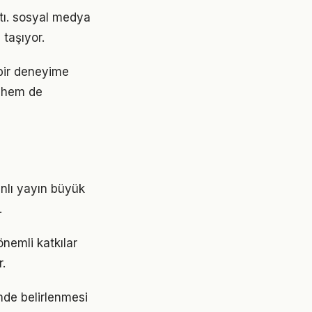
ştı. sosyal medya
taşıyor.
bir deneyime
 hem de
anlı yayın büyük
.
nemli katkılar
.
imde belirlenmesi