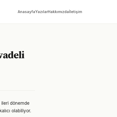
Anasayfa
Yazılar
Hakkımızda
İletişim
vadeli
 ileri dönemde
lıcı olabiliyor.