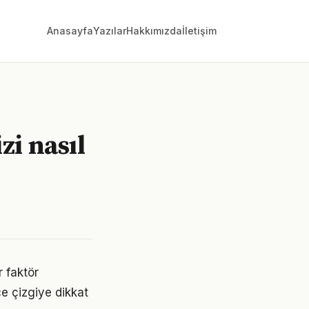
Anasayfa
Yazılar
Hakkımızda
İletişim
zi nasıl
r faktör
ce çizgiye dikkat