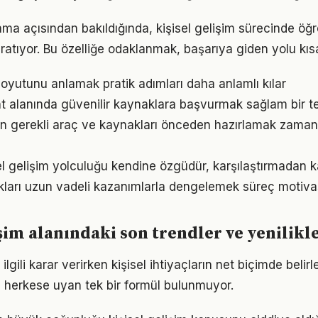
ama açısından bakıldığında, kişisel gelişim sürecinde öğr
ratıyor. Bu özelliğe odaklanmak, başarıya giden yolu kısal
oyutunu anlamak pratik adımları daha anlamlı kılar
 alanında güvenilir kaynaklara başvurmak sağlam bir te
için gerekli araç ve kaynakları önceden hazırlamak zama
sel gelişim yolculuğu kendine özgüdür, karşılaştırmadan k
ukları uzun vadeli kazanımlarla dengelemek süreç motiv
işim alanındaki son trendler ve yenilikl
e ilgili karar verirken kişisel ihtiyaçların net biçimde beli
 herkese uyan tek bir formül bulunmuyor.