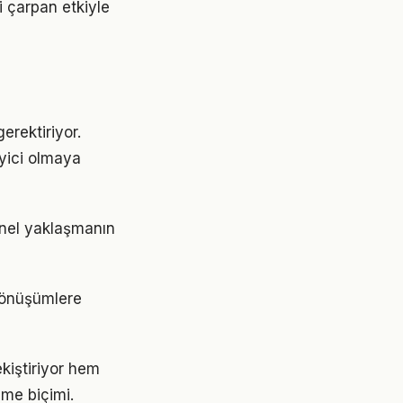
i çarpan etkiyle
erektiriyor.
eyici olmaya
snel yaklaşmanın
 dönüşümlere
kiştiriyor hem
nme biçimi.