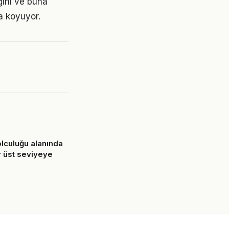
ğını ve buna
a koyuyor.
lculuğu alanında
r üst seviyeye
6