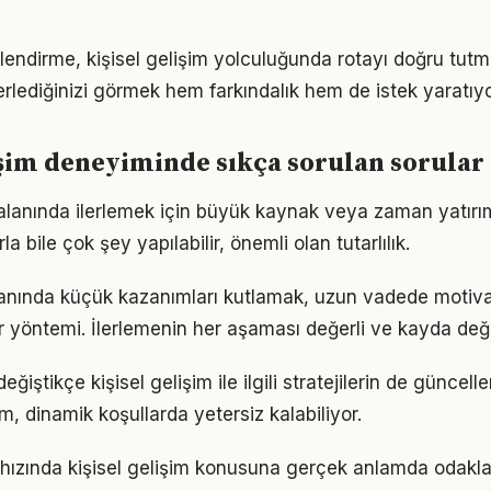
lendirme, kişisel gelişim yolculuğunda rotayı doğru tutm
erlediğinizi görmek hem farkındalık hem de istek yaratıyo
işim deneyiminde sıkça sorulan sorular
 alanında ilerlemek için büyük kaynak veya zaman yatırımı
a bile çok şey yapılabilir, önemli olan tutarlılık.
alanında küçük kazanımları kutlamak, uzun vadede motiv
bir yöntemi. İlerlemenin her aşaması değerli ve kayda değ
eğiştikçe kişisel gelişim ile ilgili stratejilerin de güncel
ım, dinamik koşullarda yetersiz kalabiliyor.
ızında kişisel gelişim konusuna gerçek anlamda odaklan