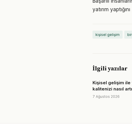
Başarılı insanla
yatırım yaptığın
kişisel gelişim
bi
İlgili yazılar
Kişisel gelişim il
kalitenizi nasıl art
7 Ağustos 2026