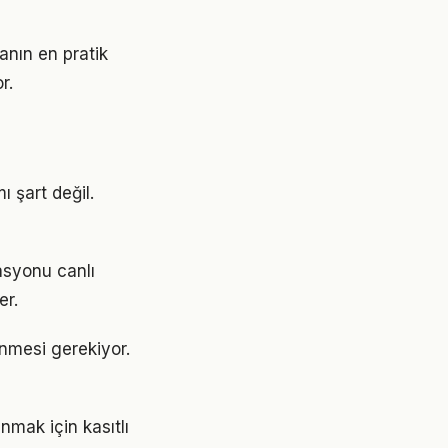
anın en pratik
r.
 şart değil.
asyonu canlı
er.
lenmesi gerekiyor.
mak için kasıtlı