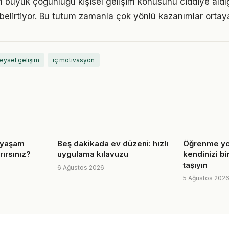
rın büyük çoğunluğu kişisel gelişim konusunu ciddiye aldı
ı belirtiyor. Bu tutum zamanla çok yönlü kazanımlar ortay
reysel gelişim
iç motivasyon
e yaşam
Beş dakikada ev düzeni: hızlı
Öğrenme yo
ırırsınız?
uygulama kılavuzu
kendinizi bi
taşıyın
6 Ağustos 2026
5 Ağustos 202