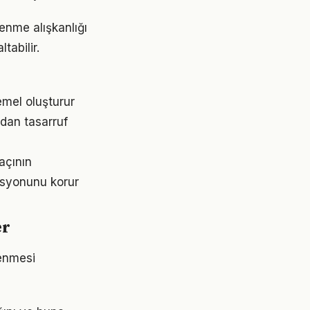
enme alışkanlığı
tabilir.
mel oluşturur
ndan tasarruf
açının
asyonunu korur
er
rlenmesi