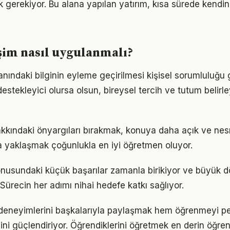
k gerekiyor. Bu alana yapılan yatırım, kısa sürede kendin
işim nasıl uygulanmalı?
lanındaki bilginin eyleme geçirilmesi kişisel sorumluluğu g
estekleyici olursa olsun, bireysel tercih ve tutum belirl
hakkındaki önyargıları bırakmak, konuya daha açık ve ne
la yaklaşmak çoğunlukla en iyi öğretmen oluyor.
konusundaki küçük başarılar zamanla birikiyor ve büyük
 Sürecin her adımı nihai hedefe katkı sağlıyor.
 deneyimlerini başkalarıyla paylaşmak hem öğrenmeyi pe
cini güçlendiriyor. Öğrendiklerini öğretmek en derin öğre