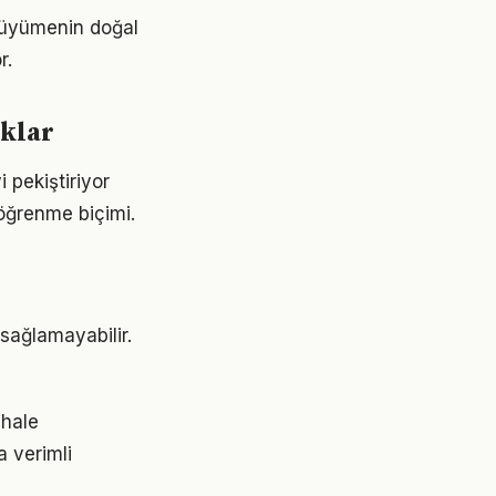
 büyümenin doğal
r.
aklar
 pekiştiriyor
 öğrenme biçimi.
 sağlamayabilir.
 hale
a verimli