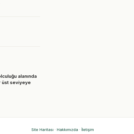
.
lculuğu alanında
r üst seviyeye
6
Site Haritası
·
Hakkımızda
·
İletişim