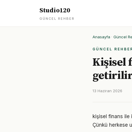
Studio120
GÜNCEL REHBER
Anasayfa
·
Güncel R
GÜNCEL REHBE
Kişisel 
getirili
13 Haziran 2026
kişisel finans ile
Çünkü herkese u