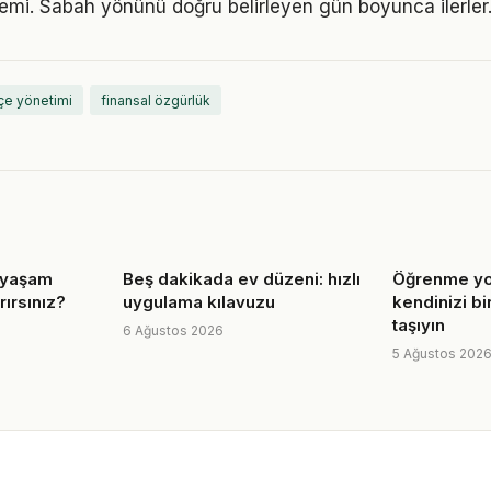
emi. Sabah yönünü doğru belirleyen gün boyunca ilerler
çe yönetimi
finansal özgürlük
e yaşam
Beş dakikada ev düzeni: hızlı
Öğrenme yo
ırırsınız?
uygulama kılavuzu
kendinizi bi
taşıyın
6 Ağustos 2026
5 Ağustos 202