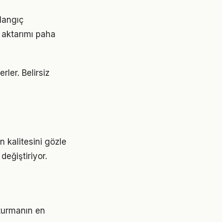
şlangıç
 aktarımı paha
rler. Belirsiz
n kalitesini gözle
değiştiriyor.
şturmanın en