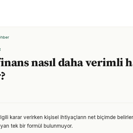
ehber
R
finans nasıl daha verimli h
r?
 ilgili karar verirken kişisel ihtiyaçların net biçimde belir
yan tek bir formül bulunmuyor.