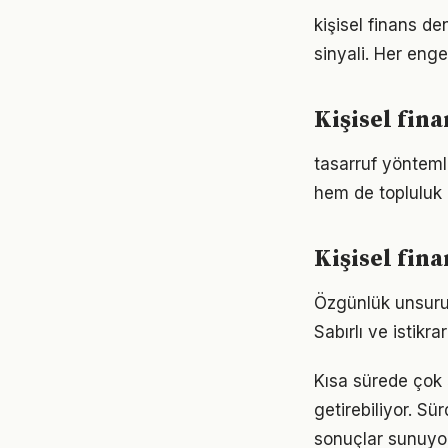
kişisel finans de
sinyali. Her enge
Kişisel fin
tasarruf yönteml
hem de topluluk 
Kişisel fin
Özgünlük unsuru g
Sabırlı ve istikra
Kısa sürede çok 
getirebiliyor. S
sonuçlar sunuyor