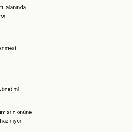
imi alanında
or.
rlenmesi
 yönetimi
şımların önüne
azırlıyor.