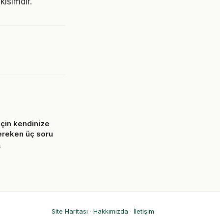
ısımdır.
için kendinize
ereken üç soru
6
Site Haritası
·
Hakkımızda
·
İletişim