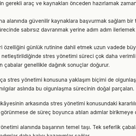
çin gerekli araç ve kaynakları önceden hazırlamak zama
ma alanında güvenilir kaynaklara başvurmak sağlam bir 
ürecinde sabırsız davranmak yerine adım adım ilerlemek 
ri özelliğini günlük rutinine dahil etmek uzun vadede büy
 netleştirildiğinde stres yönetimi süreci çok daha verimli il
n çabalar genellikle dağınık sonuçlar doğurur.
tıkça stres yönetimi konusuna yaklaşım biçimi de olgunlaş
nılgılar aslında bu olgunlaşma sürecinin doğal parçaları.
ikâyesinin arkasında stres yönetimi konusundaki kararlılı
görünmese de süreç boyunca atılan adımlar birikmeye 
 yönetimi alanında başarının temel taşı. Tek seferlik çaba