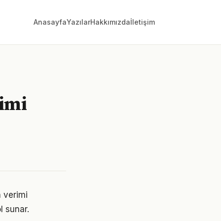
Anasayfa
Yazılar
Hakkımızda
İletişim
timi
n verimi
l sunar.