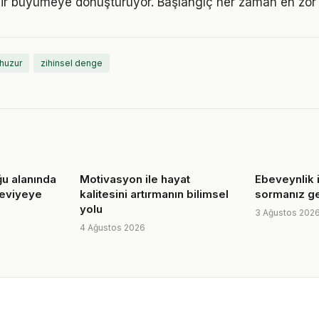
ir büyümeye dönüştürüyor. Başlangıç her zaman en zor k
 huzur
zihinsel denge
u alanında
Motivasyon ile hayat
Ebeveynlik 
seviyeye
kalitesini artırmanın bilimsel
sormanız g
yolu
3 Ağustos 202
4 Ağustos 2026