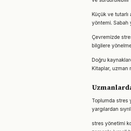
ve sürdürülebilir
Küçük ve tutarlı
yöntemi. Sabah y
Çevremizde stres
bilgilere yönelm
Doğru kaynaklarda
Kitaplar, uzman m
Uzmanlardan
Toplumda stres yö
yargılardan sıyrı
stres yönetimi k