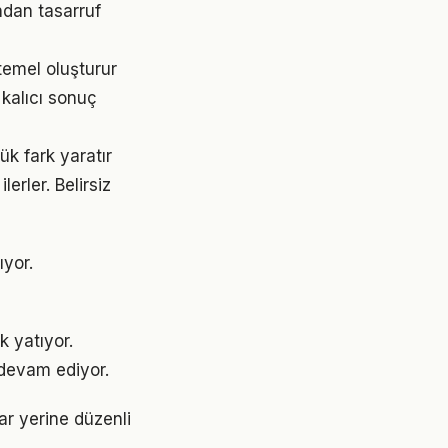
ndan tasarruf
temel oluşturur
kalıcı sonuç
ük fark yaratır
erler. Belirsiz
ıyor.
k yatıyor.
devam ediyor.
lar yerine düzenli