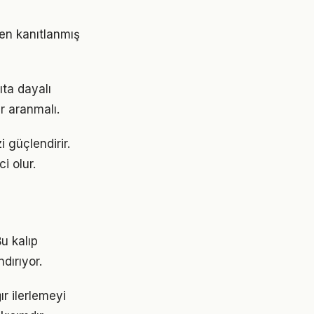
 en kanıtlanmış
ta dayalı
r aranmalı.
 güçlendirir.
i olur.
Bu kalıp
dırıyor.
r ilerlemeyi