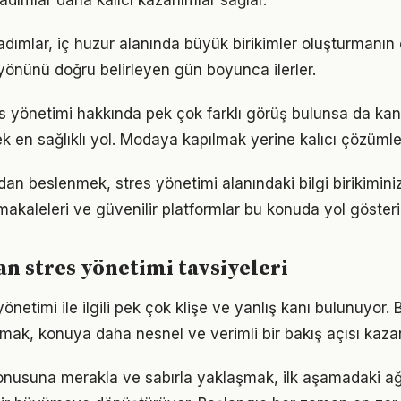
 adımlar daha kalıcı kazanımlar sağlar.
 adımlar, iç huzur alanında büyük birikimler oluşturmanın
önünü doğru belirleyen gün boyunca ilerler.
 yönetimi hakkında pek çok farklı görüş bulunsa da kanı
ek en sağlıklı yol. Modaya kapılmak yerine kalıcı çözümle
n beslenmek, stres yönetimi alanındaki bilgi birikiminizi
akaleleri ve güvenilir platformlar bu konuda yol gösteric
 stres yönetimi tavsiyeleri
netimi ile ilgili pek çok klişe ve yanlış kanı bulunuyor. 
lmak, konuya daha nesnel ve verimli bir bakış açısı kazan
onusuna merakla ve sabırla yaklaşmak, ilk aşamadaki ağı