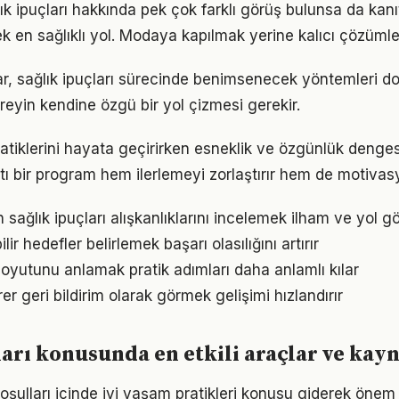
k ipuçları hakkında pek çok farklı görüş bulunsa da kanı
ek en sağlıklı yol. Modaya kapılmak yerine kalıcı çözümle
klar, sağlık ipuçları sürecinde benimsenecek yöntemleri do
reyin kendine özgü bir yol çizmesi gerekir.
pratiklerini hayata geçirirken esneklik ve özgünlük denge
tı bir program hem ilerlemeyi zorlaştırır hem de motivas
n sağlık ipuçları alışkanlıklarını incelemek ilham ve yol gö
ir hedefler belirlemek başarı olasılığını artırır
oyutunu anlamak pratik adımları daha anlamlı kılar
irer geri bildirim olarak görmek gelişimi hızlandırır
ları konusunda en etkili araçlar ve kay
ulları içinde iyi yaşam pratikleri konusu giderek önem k