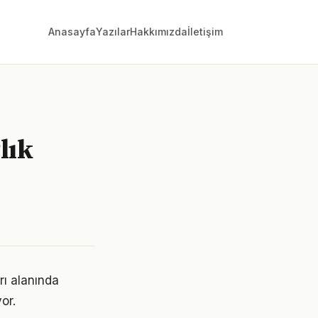
Anasayfa
Yazılar
Hakkımızda
İletişim
lık
rı alanında
or.