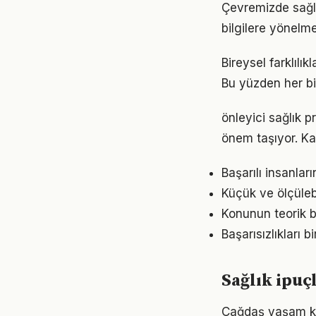
Çevremizde sağlı
bilgilere yönelm
Bireysel farklılı
Bu yüzden her bi
önleyici sağlık 
önem taşıyor. Ka
Başarılı insanları
Küçük ve ölçülebil
Konunun teorik b
Başarısızlıkları b
Sağlık ipuç
Çağdaş yaşam koş