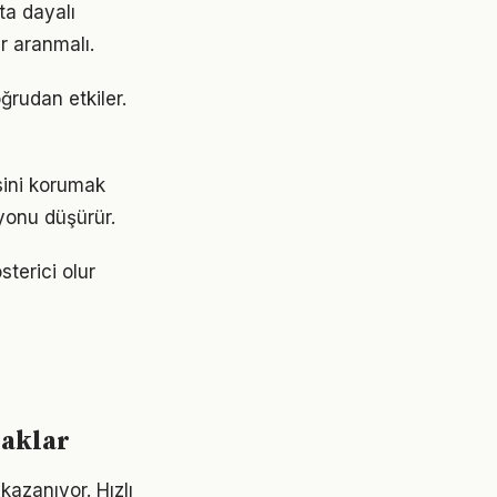
ta dayalı
r aranmalı.
ğrudan etkiler.
sini korumak
yonu düşürür.
sterici olur
naklar
azanıyor. Hızlı