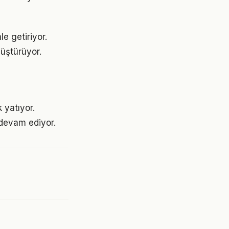
e getiriyor.
üştürüyor.
 yatıyor.
devam ediyor.