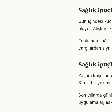
Sağlık ipuç
Gün içindeki küç
oluyor. Alışkanl
Toplumda sağlık i
yargılardan sıyrı
Sağlık ipuç
Yaşam koşulları d
Statik bir yaklaş
Son yıllarda gün
uygulamalar, eski