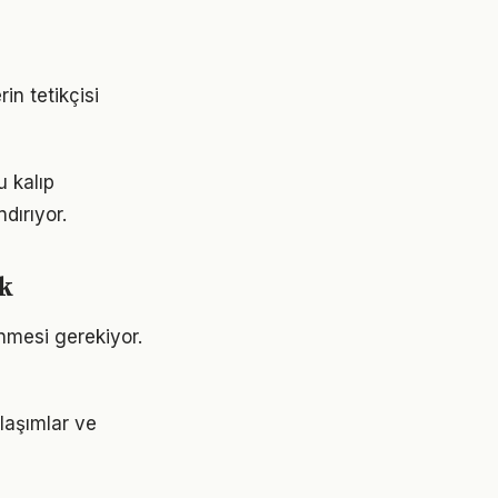
in tetikçisi
u kalıp
dırıyor.
ak
lenmesi gerekiyor.
laşımlar ve