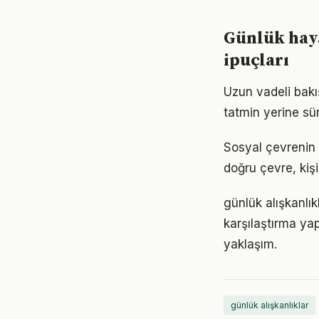
Günlük haya
ipuçları
Uzun vadeli bakış
tatmin yerine sü
Sosyal çevrenin g
doğru çevre, kişi
günlük alışkanlı
karşılaştırma ya
yaklaşım.
günlük alışkanlıklar