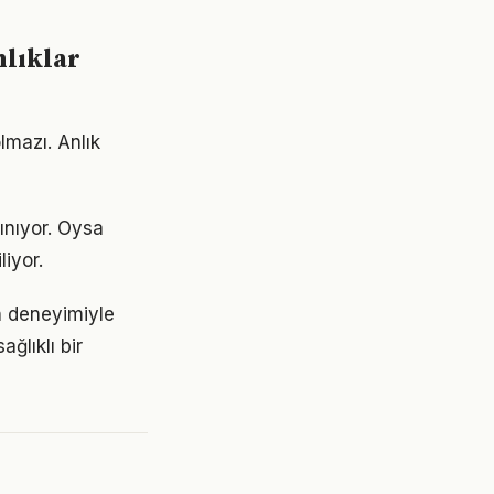
nlıklar
lmazı. Anlık
lınıyor. Oysa
liyor.
ın deneyimiyle
ğlıklı bir