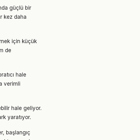
nda güçlü bir
ir kez daha
etmek için küçük
em de
ratıcı hale
a verimli
ilir hale geliyor.
rk yaratıyor.
ler, başlangıç