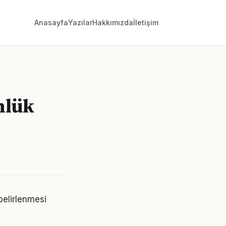
Anasayfa
Yazılar
Hakkımızda
İletişim
nlük
 belirlenmesi