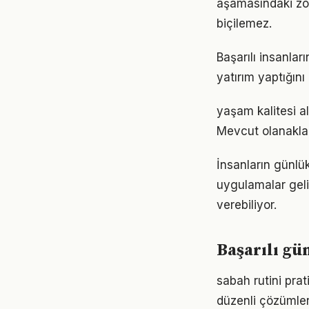
aşamasındaki zor
biçilemez.
Başarılı insanla
yatırım yaptığın
yaşam kalitesi a
Mevcut olanaklarl
İnsanların günlük
uygulamalar geli
verebiliyor.
Başarılı gü
sabah rutini pra
düzenli çözümler